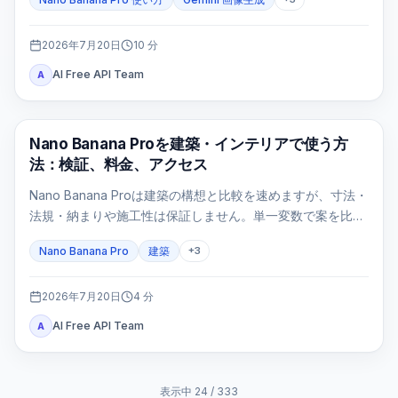
直接指定する入口はAI Studio/APIです。
2026年7月20日
10
分
AI Free API Team
A
AI画像生成
Nano Banana Proを建築・インテリアで使う方
法：検証、料金、アクセス
Nano Banana Proは建築の構想と比較を速めますが、寸法・
法規・納まりや施工性は保証しません。単一変数で案を比較
し、設計判断ゲートで不成立な画像を止めます。
Nano Banana Pro
建築
+
3
2026年7月20日
4
分
AI Free API Team
A
表示中
24
/
333