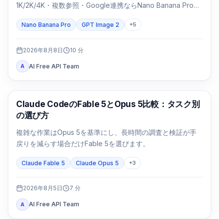
1K/2K/4K・複数参照・Google連携ならNano Banana Proを
先に試します。パッケージや日本語入りの基幹画像は同じ
Nano Banana Pro
GPT Image 2
+
5
SKUで両方を検証します。
2026年8月8日
10
分
AI Free API Team
A
Claude Code
Claude CodeのFable 5とOpus 5比較：タスク別
の選び方
複雑な作業はOpus 5を基準にし、長時間の調査と検証が手
戻りを減らす場合だけFable 5を選びます。
Claude Fable 5
Claude Opus 5
+
3
2026年8月5日
7
分
AI Free API Team
A