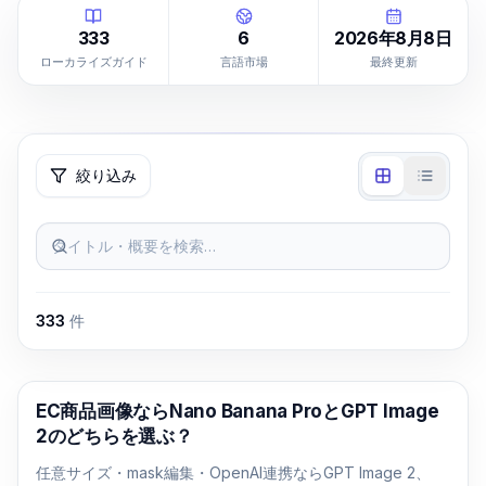
333
6
2026年8月8日
ローカライズガイド
言語市場
最終更新
絞り込み
タイトル・概要を検索…
333
件
AI画像生成
EC商品画像ならNano Banana ProとGPT Image
2のどちらを選ぶ？
任意サイズ・mask編集・OpenAI連携ならGPT Image 2、