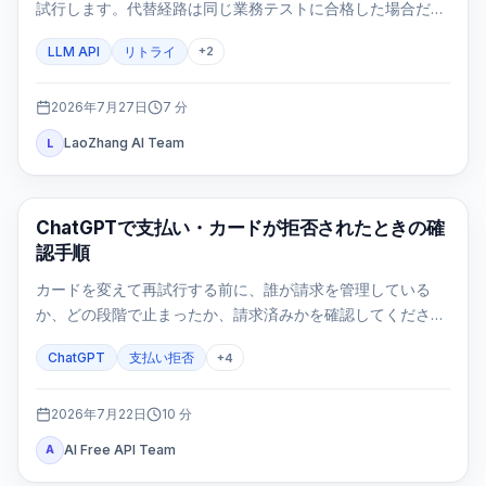
試行します。代替経路は同じ業務テストに合格した場合だけ
使います。
LLM API
リトライ
+
2
2026年7月27日
7
分
LaoZhang AI Team
L
ChatGPT
ChatGPTで支払い・カードが拒否されたときの確
認手順
カードを変えて再試行する前に、誰が請求を管理している
か、どの段階で止まったか、請求済みかを確認してくださ
い。3Dセキュア、更新、モバイル契約、二重請求を同じ手順
ChatGPT
支払い拒否
+
4
で安全に整理します。
2026年7月22日
10
分
AI Free API Team
A