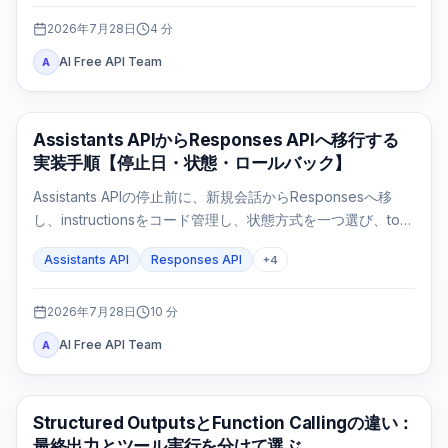
2026年7月28日
4
分
AI Free API Team
A
APIガイド
Assistants APIからResponses APIへ移行する
実装手順【停止日・状態・ロールバック】
Assistants APIの停止前に、新規会話からResponsesへ移
し、instructionsをコード管理し、状態方式を一つ選び、tool
loopとFile Searchを実測してからfeature flagで切り替えま
Assistants API
Responses API
+
4
す。
2026年7月28日
10
分
AI Free API Team
A
OpenAI API
Structured OutputsとFunction Callingの違い：
最終出力とツール実行を分けて選ぶ