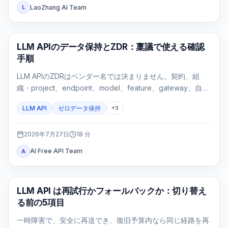
LaoZhang AI Team
L
API ガイド
LLM APIのデータ保持とZDR：稟議で使える確認
手順
LLM APIのZDRはベンダー名では決まりません。契約、組
織・project、endpoint、model、feature、gateway、自社
ログを一つのroute evidence cardで確認する実務ガイドで
LLM API
ゼロデータ保持
+
3
す。
2026年7月27日
18
分
AI Free API Team
A
API ガイド
LLM API は再試行かフォールバックか：切り替え
る前の5項目
一時障害で、安全に再送でき、復旧予算内なら同じ経路を再