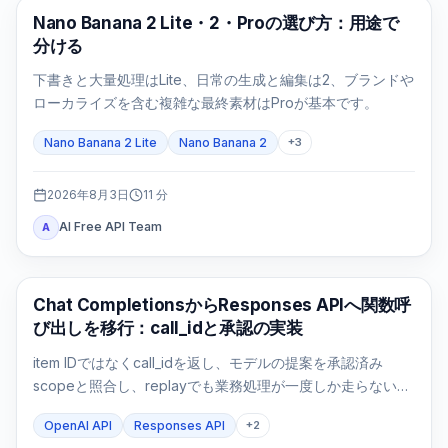
AI画像モデル
Nano Banana 2 Lite・2・Proの選び方：用途で
分ける
下書きと大量処理はLite、日常の生成と編集は2、ブランドや
ローカライズを含む複雑な最終素材はProが基本です。
Nano Banana 2 Lite
Nano Banana 2
+
3
2026年8月3日
11
分
AI Free API Team
A
APIガイド
Chat CompletionsからResponses APIへ関数呼
び出しを移行：call_idと承認の実装
item IDではなくcall_idを返し、モデルの提案を承認済み
scopeと照合し、replayでも業務処理が一度しか走らないこ
とまで検証します。
OpenAI API
Responses API
+
2