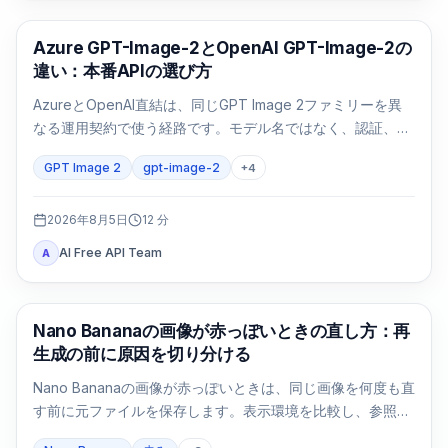
AI画像生成
Azure GPT-Image-2とOpenAI GPT-Image-2の
違い：本番APIの選び方
AzureとOpenAI直結は、同じGPT Image 2ファミリーを異
なる運用契約で使う経路です。モデル名ではなく、認証、リ
ージョン、請求、クォータ、形式、サポートで選びます。
GPT Image 2
gpt-image-2
+
4
2026年8月5日
12
分
AI Free API Team
A
AI画像生成
Nano Bananaの画像が赤っぽいときの直し方：再
生成の前に原因を切り分ける
Nano Bananaの画像が赤っぽいときは、同じ画像を何度も直
す前に元ファイルを保存します。表示環境を比較し、参照画
像なしの基準画像を1回作り、変数を一つずつ戻します。