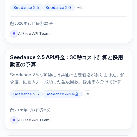
を追跡し、failed/expiredは正確な証拠で判断します。
Seedance 2.5
Seedance 2.0
+
4
2026年8月4日
20
分
AI Free API Team
A
AI動画生成
Seedance 2.5 API料金：30秒コスト計算と採用
動画の予算
Seedance 2.5の30秒には共通の固定価格がありません。解
像度、動画入力、成功した生成回数、採用率を分けて計算し
ます。
Seedance 2.5
Seedance API料金
+
3
2026年8月4日
8
分
AI Free API Team
A