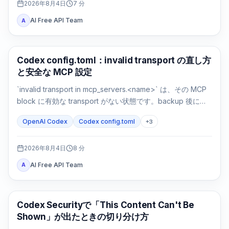
2026年8月4日
7
分
AI Free API Team
A
AI 開発ツール
Codex config.toml：invalid transport の直し方
と安全な MCP 設定
`invalid transport in mcp_servers.<name>` は、その MCP
block に有効な transport がない状態です。backup 後に
`command` または `url` を戻し、parse と接続を別々に確認
OpenAI Codex
Codex config.toml
+
3
します。
2026年8月4日
8
分
AI Free API Team
A
OpenAI Codex
Codex Securityで「This Content Can't Be
Shown」が出たときの切り分け方