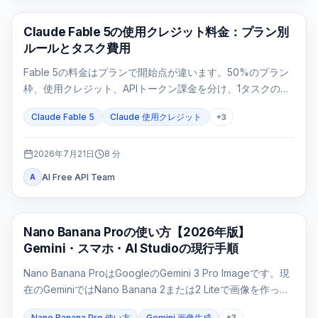
Claude Code
Claude Fable 5の使用クレジット料金：プラン別
ルールとタスク費用
Fable 5の料金はプランで開始点が違います。50%のプラン
枠、使用クレジット、APIトークン課金を分け、1タスクの費
用を再計算します。
Claude Fable 5
Claude 使用クレジット
+
3
2026年7月21日
8
分
AI Free API Team
A
AI 画像生成
Nano Banana Proの使い方【2026年版】
Gemini・スマホ・AI Studioの現行手順
Nano Banana ProはGoogleのGemini 3 Pro Imageです。現
在のGeminiではNano Banana 2または2 Liteで画像を作った
後、有料プランで「Proでやり直す」を選びます。モデルを
Nano Banana Pro 使い方
Gemini 画像生成
+
3