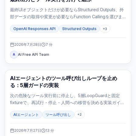
最終UIオブジェクトだけが必要ならStructured Outputs、外
部データの取得や変更が必要ならFunction Callingを選びま
す。両方を使うのは、ツール結果の後にも固定形式の最終応
OpenAI Responses API
Structured Outputs
+
3
答が必要な場合だけです。
2026年7月28日
7
分
AI Free API Team
A
AI API
AIエージェントのツール呼び出しループを止め
る：5層ガードの実装
次の危険なツール実行前に停止し、5層LoopGuardと固定
fixtureで、再試行・停止・人間への移管を決める実装ガイ
ド。
AIエージェント
ツール呼び出し
+
2
2026年7月27日
13
分