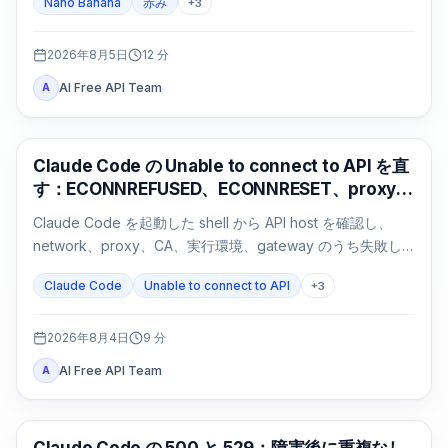
Nano Banana
赤み
+
3
2026年8月5日
12
分
AI Free API Team
A
Claude Code
Claude Code の Unable to connect to API を直
す：ECONNREFUSED、ECONNRESET、proxy
の切り分け
Claude Code を起動した shell から API host を確認し、
network、proxy、CA、実行環境、gateway のうち失敗し
た経路だけを修正します。
Claude Code
Unable to connect to API
+
3
2026年8月4日
9
分
AI Free API Team
A
Claude Code