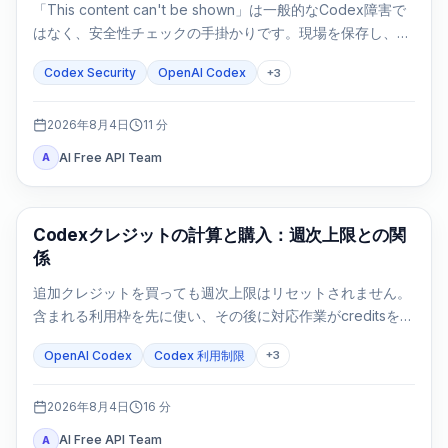
「This content can't be shown」は一般的なCodex障害で
はなく、安全性チェックの手掛かりです。現場を保存し、許
可を確認し、防御タスクを狭めてから次へ進みます。
Codex Security
OpenAI Codex
+
3
2026年8月4日
11
分
AI Free API Team
A
AI Development Tools
Codexクレジットの計算と購入：週次上限との関
係
追加クレジットを買っても週次上限はリセットされません。
含まれる利用枠を先に使い、その後に対応作業がcreditsを消
費します。
OpenAI Codex
Codex 利用制限
+
3
2026年8月4日
16
分
AI Free API Team
A