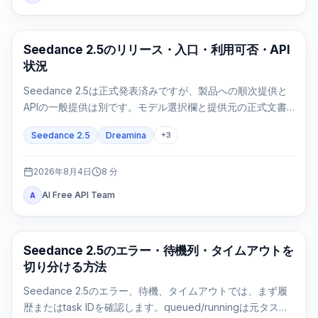
AI Video Generation
Seedance 2.5のリリース・入口・利用可否・API
状況
Seedance 2.5は正式発表済みですが、製品への順次提供と
APIの一般提供は別です。モデル選択欄と提供元の正式文書
で利用可否を確認します。
Seedance 2.5
Dreamina
+
3
2026年8月4日
8
分
AI Free API Team
A
AI 動画生成
Seedance 2.5のエラー・待機列・タイムアウトを
切り分ける方法
Seedance 2.5のエラー、待機、タイムアウトでは、まず履
歴またはtask IDを確認します。queued/runningは元タスク