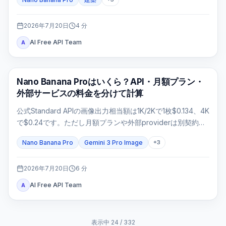
2026年7月20日
4
分
AI Free API Team
A
AI画像生成
Nano Banana Proはいくら？API・月額プラン・
外部サービスの料金を分けて計算
公式Standard APIの画像出力相当額は1K/2Kで1枚$0.134、4K
で$0.24です。ただし月額プランや外部providerは別契約な
ので、請求元と採用率を分けて判断します。
Nano Banana Pro
Gemini 3 Pro Image
+
3
2026年7月20日
6
分
AI Free API Team
A
表示中
24
/
332