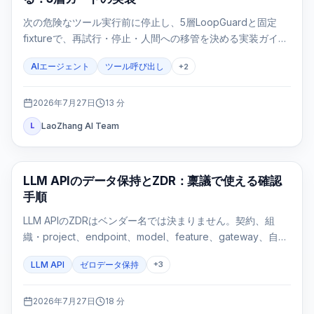
次の危険なツール実行前に停止し、5層LoopGuardと固定
fixtureで、再試行・停止・人間への移管を決める実装ガイ
ド。
AIエージェント
ツール呼び出し
+
2
2026年7月27日
13
分
LaoZhang AI Team
L
API ガイド
LLM APIのデータ保持とZDR：稟議で使える確認
手順
LLM APIのZDRはベンダー名では決まりません。契約、組
織・project、endpoint、model、feature、gateway、自社
ログを一つのroute evidence cardで確認する実務ガイドで
LLM API
ゼロデータ保持
+
3
す。
2026年7月27日
18
分