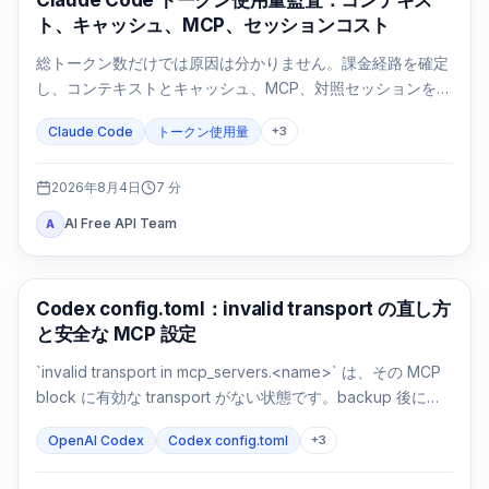
Claude Code トークン使用量監査：コンテキス
ト、キャッシュ、MCP、セッションコスト
総トークン数だけでは原因は分かりません。課金経路を確定
し、コンテキストとキャッシュ、MCP、対照セッションを同
じ条件で比較します。
Claude Code
トークン使用量
+
3
2026年8月4日
7
分
AI Free API Team
A
AI 開発ツール
Codex config.toml：invalid transport の直し方
と安全な MCP 設定
`invalid transport in mcp_servers.<name>` は、その MCP
block に有効な transport がない状態です。backup 後に
`command` または `url` を戻し、parse と接続を別々に確認
OpenAI Codex
Codex config.toml
+
3
します。