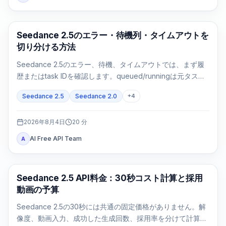
AI 動画生成
Seedance 2.5のエラー・待機列・タイムアウトを
切り分ける方法
Seedance 2.5のエラー、待機、タイムアウトでは、まず履
歴またはtask IDを確認します。queued/runningは元タスク
を追跡し、failed/expiredは正確な証拠で判断します。
Seedance 2.5
Seedance 2.0
+
4
2026年8月4日
20
分
AI Free API Team
A
AI動画生成
Seedance 2.5 API料金：30秒コスト計算と採用
動画の予算
Seedance 2.5の30秒には共通の固定価格がありません。解
像度、動画入力、成功した生成回数、採用率を分けて計算し