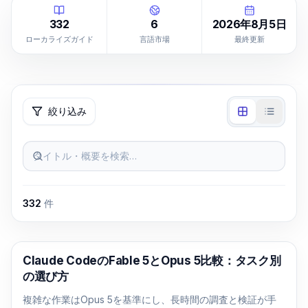
332
6
2026年8月5日
ローカライズガイド
言語市場
最終更新
絞り込み
タイトル・概要を検索…
332
件
Claude Code
Claude CodeのFable 5とOpus 5比較：タスク別
の選び方
複雑な作業はOpus 5を基準にし、長時間の調査と検証が手