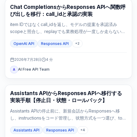
APIガイド
Chat CompletionsからResponses APIへ関数呼
び出しを移行：call_idと承認の実装
item IDではなくcall_idを返し、モデルの提案を承認済み
scopeと照合し、replayでも業務処理が一度しか走らないこ
とまで検証します。
OpenAI API
Responses API
+
2
2026年7月28日
4
分
AI Free API Team
A
APIガイド
Assistants APIからResponses APIへ移行する
実装手順【停止日・状態・ロールバック】
Assistants APIの停止前に、新規会話からResponsesへ移
し、instructionsをコード管理し、状態方式を一つ選び、tool
loopとFile Searchを実測してからfeature flagで切り替えま
Assistants API
Responses API
+
4
す。