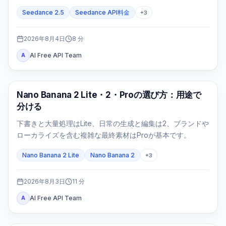
ます。
Seedance 2.5
Seedance API料金
+
3
2026年8月4日
8
分
AI Free API Team
A
AI画像モデル
Nano Banana 2 Lite・2・Proの選び方：用途で
分ける
下書きと大量処理はLite、日常の生成と編集は2、ブランドや
ローカライズを含む複雑な最終素材はProが基本です。
Nano Banana 2 Lite
Nano Banana 2
+
3
2026年8月3日
11
分
AI Free API Team
A