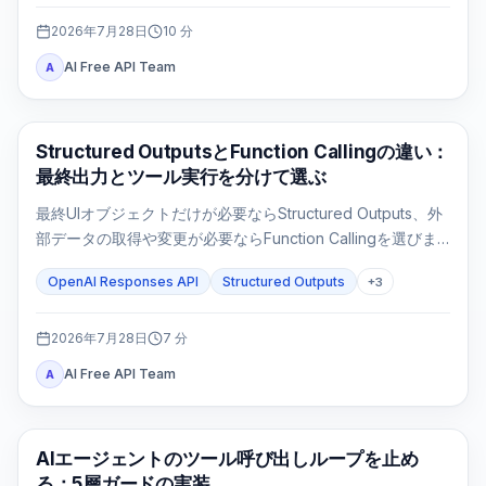
2026年7月28日
10
分
AI Free API Team
A
OpenAI API
Structured OutputsとFunction Callingの違い：
最終出力とツール実行を分けて選ぶ
最終UIオブジェクトだけが必要ならStructured Outputs、外
部データの取得や変更が必要ならFunction Callingを選びま
す。両方を使うのは、ツール結果の後にも固定形式の最終応
OpenAI Responses API
Structured Outputs
+
3
答が必要な場合だけです。
2026年7月28日
7
分
AI Free API Team
A
AI API
AIエージェントのツール呼び出しループを止め
る：5層ガードの実装