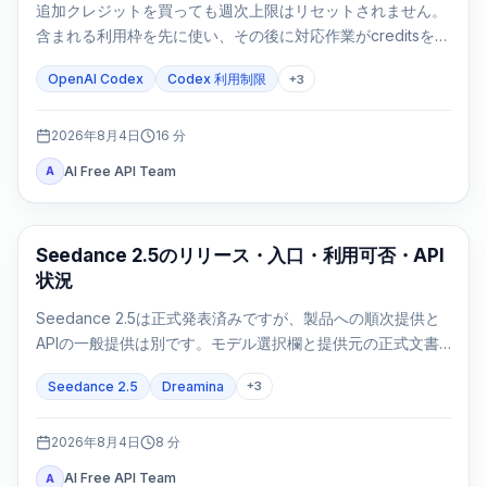
追加クレジットを買っても週次上限はリセットされません。
含まれる利用枠を先に使い、その後に対応作業がcreditsを消
費します。
OpenAI Codex
Codex 利用制限
+
3
2026年8月4日
16
分
AI Free API Team
A
AI Video Generation
Seedance 2.5のリリース・入口・利用可否・API
状況
Seedance 2.5は正式発表済みですが、製品への順次提供と
APIの一般提供は別です。モデル選択欄と提供元の正式文書
で利用可否を確認します。
Seedance 2.5
Dreamina
+
3
2026年8月4日
8
分
AI Free API Team
A