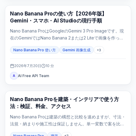
AI 画像生成
Nano Banana Proの使い方【2026年版】
Gemini・スマホ・AI Studioの現行手順
Nano Banana ProはGoogleのGemini 3 Pro Imageです。現
在のGeminiではNano Banana 2または2 Liteで画像を作った
後、有料プランで「Proでやり直す」を選びます。モデルを
Nano Banana Pro 使い方
Gemini 画像生成
+
3
直接指定する入口はAI Studio/APIです。
2026年7月20日
10
分
AI Free API Team
A
AI画像生成
Nano Banana Proを建築・インテリアで使う方
法：検証、料金、アクセス
Nano Banana Proは建築の構想と比較を速めますが、寸法・
法規・納まりや施工性は保証しません。単一変数で案を比較
し、設計判断ゲートで不成立な画像を止めます。
Nano Banana Pro
建築
+
3