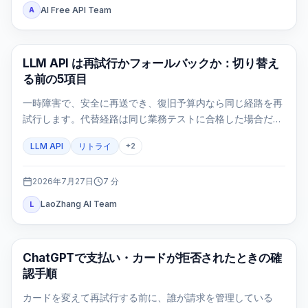
AI Free API Team
A
API ガイド
LLM API は再試行かフォールバックか：切り替え
る前の5項目
一時障害で、安全に再送でき、復旧予算内なら同じ経路を再
試行します。代替経路は同じ業務テストに合格した場合だけ
使います。
LLM API
リトライ
+
2
2026年7月27日
7
分
LaoZhang AI Team
L
ChatGPT
ChatGPTで支払い・カードが拒否されたときの確
認手順
カードを変えて再試行する前に、誰が請求を管理している