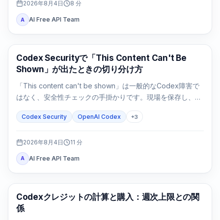
2026年8月4日
8
分
AI Free API Team
A
OpenAI Codex
Codex Securityで「This Content Can't Be
Shown」が出たときの切り分け方
「This content can't be shown」は一般的なCodex障害で
はなく、安全性チェックの手掛かりです。現場を保存し、許
可を確認し、防御タスクを狭めてから次へ進みます。
Codex Security
OpenAI Codex
+
3
2026年8月4日
11
分
AI Free API Team
A
AI Development Tools
Codexクレジットの計算と購入：週次上限との関
係