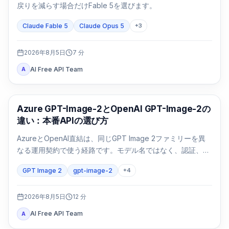
戻りを減らす場合だけFable 5を選びます。
Claude Fable 5
Claude Opus 5
+
3
2026年8月5日
7
分
AI Free API Team
A
AI画像生成
Azure GPT-Image-2とOpenAI GPT-Image-2の
違い：本番APIの選び方
AzureとOpenAI直結は、同じGPT Image 2ファミリーを異
なる運用契約で使う経路です。モデル名ではなく、認証、リ
ージョン、請求、クォータ、形式、サポートで選びます。
GPT Image 2
gpt-image-2
+
4
2026年8月5日
12
分
AI Free API Team
A