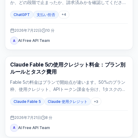
か、どの段階で止まったか、請求済みかを確認してくださ
い。3Dセキュア、更新、モバイル契約、二重請求を同じ手順
ChatGPT
支払い拒否
+
4
で安全に整理します。
2026年7月22日
10
分
AI Free API Team
A
Claude Code
Claude Fable 5の使用クレジット料金：プラン別
ルールとタスク費用
Fable 5の料金はプランで開始点が違います。50%のプラン
枠、使用クレジット、APIトークン課金を分け、1タスクの費
用を再計算します。
Claude Fable 5
Claude 使用クレジット
+
3
2026年7月21日
8
分
AI Free API Team
A