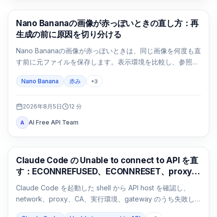
AI画像生成
Nano Bananaの画像が赤っぽいときの直し方：再
生成の前に原因を切り分ける
Nano Bananaの画像が赤っぽいときは、同じ画像を何度も直
す前に元ファイルを保存します。表示環境を比較し、参照画
像なしの基準画像を1回作り、変数を一つずつ戻します。
Nano Banana
赤み
+
3
2026年8月5日
12
分
AI Free API Team
A
Claude Code
Claude Code の Unable to connect to API を直
す：ECONNREFUSED、ECONNRESET、proxy
の切り分け
Claude Code を起動した shell から API host を確認し、
network、proxy、CA、実行環境、gateway のうち失敗し
た経路だけを修正します。