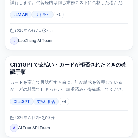
試行します。代替経路は同じ業務テストに合格した場合だけ
使います。
LLM API
リトライ
+
2
2026年7月27日
7
分
LaoZhang AI Team
L
ChatGPT
ChatGPTで支払い・カードが拒否されたときの確
認手順
カードを変えて再試行する前に、誰が請求を管理している
か、どの段階で止まったか、請求済みかを確認してくださ
い。3Dセキュア、更新、モバイル契約、二重請求を同じ手順
ChatGPT
支払い拒否
+
4
で安全に整理します。
2026年7月22日
10
分
AI Free API Team
A