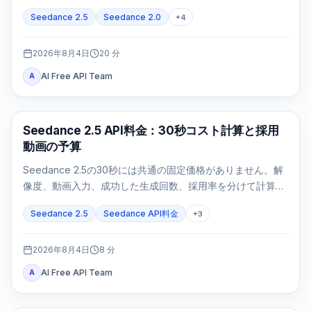
を追跡し、failed/expiredは正確な証拠で判断します。
Seedance 2.5
Seedance 2.0
+
4
2026年8月4日
20
分
AI Free API Team
A
AI動画生成
Seedance 2.5 API料金：30秒コスト計算と採用
動画の予算
Seedance 2.5の30秒には共通の固定価格がありません。解
像度、動画入力、成功した生成回数、採用率を分けて計算し
ます。
Seedance 2.5
Seedance API料金
+
3
2026年8月4日
8
分
AI Free API Team
A