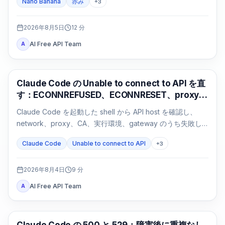
Nano Banana
赤み
+
3
2026年8月5日
12
分
AI Free API Team
A
Claude Code
Claude Code の Unable to connect to API を直
す：ECONNREFUSED、ECONNRESET、proxy
の切り分け
Claude Code を起動した shell から API host を確認し、
network、proxy、CA、実行環境、gateway のうち失敗し
た経路だけを修正します。
Claude Code
Unable to connect to API
+
3
2026年8月4日
9
分
AI Free API Team
A
Claude Code