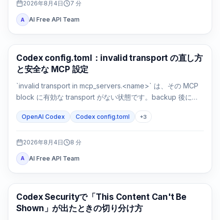
2026年8月4日
7
分
AI Free API Team
A
AI 開発ツール
Codex config.toml：invalid transport の直し方
と安全な MCP 設定
`invalid transport in mcp_servers.<name>` は、その MCP
block に有効な transport がない状態です。backup 後に
`command` または `url` を戻し、parse と接続を別々に確認
OpenAI Codex
Codex config.toml
+
3
します。
2026年8月4日
8
分
AI Free API Team
A
OpenAI Codex
Codex Securityで「This Content Can't Be
Shown」が出たときの切り分け方