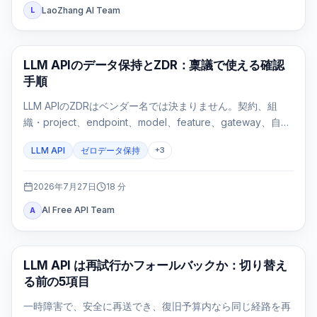
LaoZhang AI Team
L
API ガイド
LLM APIのデータ保持とZDR：稟議で使える確認
手順
LLM APIのZDRはベンダー名では決まりません。契約、組
織・project、endpoint、model、feature、gateway、自社
ログを一つのroute evidence cardで確認する実務ガイドで
LLM API
ゼロデータ保持
+
3
す。
2026年7月27日
18
分
AI Free API Team
A
API ガイド
LLM API は再試行かフォールバックか：切り替え
る前の5項目
一時障害で、安全に再送でき、復旧予算内なら同じ経路を再