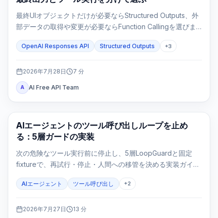
最終UIオブジェクトだけが必要ならStructured Outputs、外
部データの取得や変更が必要ならFunction Callingを選びま
す。両方を使うのは、ツール結果の後にも固定形式の最終応
OpenAI Responses API
Structured Outputs
+
3
答が必要な場合だけです。
2026年7月28日
7
分
AI Free API Team
A
AI API
AIエージェントのツール呼び出しループを止め
る：5層ガードの実装
次の危険なツール実行前に停止し、5層LoopGuardと固定
fixtureで、再試行・停止・人間への移管を決める実装ガイ
ド。
AIエージェント
ツール呼び出し
+
2
2026年7月27日
13
分