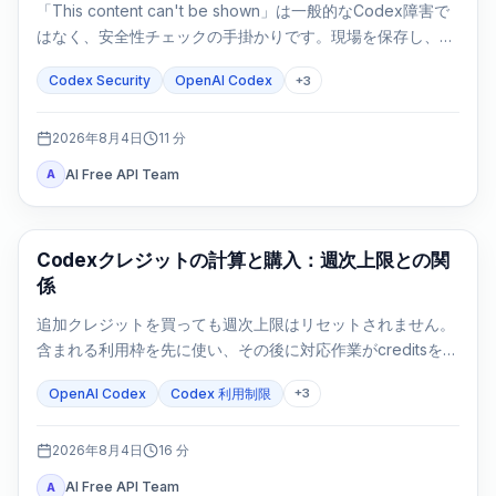
「This content can't be shown」は一般的なCodex障害で
はなく、安全性チェックの手掛かりです。現場を保存し、許
可を確認し、防御タスクを狭めてから次へ進みます。
Codex Security
OpenAI Codex
+
3
2026年8月4日
11
分
AI Free API Team
A
AI Development Tools
Codexクレジットの計算と購入：週次上限との関
係
追加クレジットを買っても週次上限はリセットされません。
含まれる利用枠を先に使い、その後に対応作業がcreditsを消
費します。
OpenAI Codex
Codex 利用制限
+
3
2026年8月4日
16
分
AI Free API Team
A