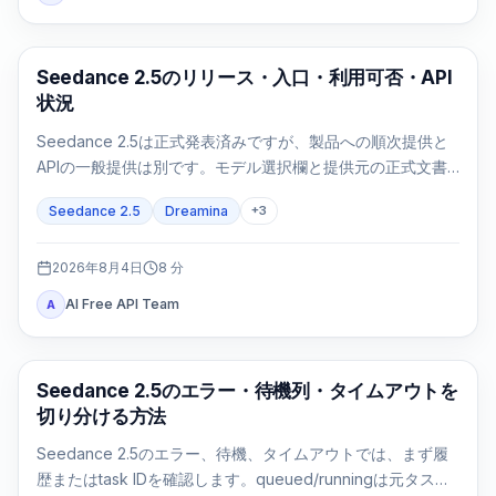
AI Video Generation
Seedance 2.5のリリース・入口・利用可否・API
状況
Seedance 2.5は正式発表済みですが、製品への順次提供と
APIの一般提供は別です。モデル選択欄と提供元の正式文書
で利用可否を確認します。
Seedance 2.5
Dreamina
+
3
2026年8月4日
8
分
AI Free API Team
A
AI 動画生成
Seedance 2.5のエラー・待機列・タイムアウトを
切り分ける方法
Seedance 2.5のエラー、待機、タイムアウトでは、まず履
歴またはtask IDを確認します。queued/runningは元タスク