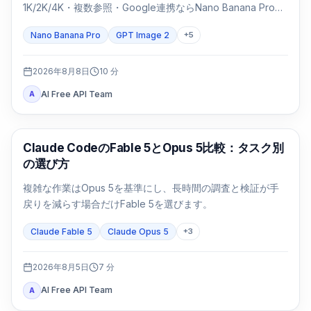
1K/2K/4K・複数参照・Google連携ならNano Banana Proを
先に試します。パッケージや日本語入りの基幹画像は同じ
Nano Banana Pro
GPT Image 2
+
5
SKUで両方を検証します。
2026年8月8日
10
分
AI Free API Team
A
Claude Code
Claude CodeのFable 5とOpus 5比較：タスク別
の選び方
複雑な作業はOpus 5を基準にし、長時間の調査と検証が手
戻りを減らす場合だけFable 5を選びます。
Claude Fable 5
Claude Opus 5
+
3
2026年8月5日
7
分
AI Free API Team
A