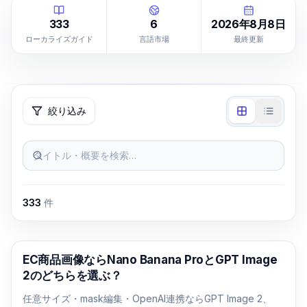
333
6
2026年8月8日
ローカライズガイド
言語市場
最終更新
絞り込み
タイトル・概要を検索…
333
件
AI画像生成
EC商品画像ならNano Banana ProとGPT Image
2のどちらを選ぶ？
任意サイズ・mask編集・OpenAI連携ならGPT Image 2、