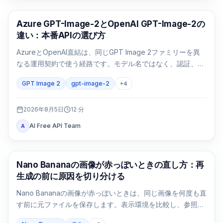
AI画像生成
Azure GPT-Image-2とOpenAI GPT-Image-2の
違い：本番APIの選び方
AzureとOpenAI直結は、同じGPT Image 2ファミリーを異
なる運用契約で使う経路です。モデル名ではなく、認証、リ
ージョン、請求、クォータ、形式、サポートで選びます。
GPT Image 2
gpt-image-2
+
4
2026年8月5日
12
分
AI Free API Team
A
AI画像生成
Nano Bananaの画像が赤っぽいときの直し方：再
生成の前に原因を切り分ける
Nano Bananaの画像が赤っぽいときは、同じ画像を何度も直
す前に元ファイルを保存します。表示環境を比較し、参照画
像なしの基準画像を1回作り、変数を一つずつ戻します。