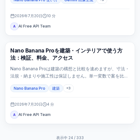
直接指定する入口はAI Studio/APIです。
2026年7月20日
10
分
AI Free API Team
A
AI画像生成
Nano Banana Proを建築・インテリアで使う方
法：検証、料金、アクセス
Nano Banana Proは建築の構想と比較を速めますが、寸法・
法規・納まりや施工性は保証しません。単一変数で案を比較
し、設計判断ゲートで不成立な画像を止めます。
Nano Banana Pro
建築
+
3
2026年7月20日
4
分
AI Free API Team
A
表示中
24
/
333