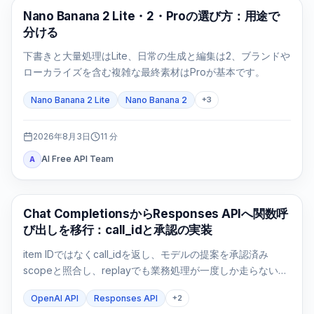
AI画像モデル
Nano Banana 2 Lite・2・Proの選び方：用途で
分ける
下書きと大量処理はLite、日常の生成と編集は2、ブランドや
ローカライズを含む複雑な最終素材はProが基本です。
Nano Banana 2 Lite
Nano Banana 2
+
3
2026年8月3日
11
分
AI Free API Team
A
APIガイド
Chat CompletionsからResponses APIへ関数呼
び出しを移行：call_idと承認の実装
item IDではなくcall_idを返し、モデルの提案を承認済み
scopeと照合し、replayでも業務処理が一度しか走らないこ
とまで検証します。
OpenAI API
Responses API
+
2