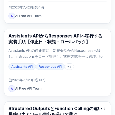
2026年7月28日
4
分
AI Free API Team
A
APIガイド
Assistants APIからResponses APIへ移行する
実装手順【停止日・状態・ロールバック】
Assistants APIの停止前に、新規会話からResponsesへ移
し、instructionsをコード管理し、状態方式を一つ選び、tool
loopとFile Searchを実測してからfeature flagで切り替えま
Assistants API
Responses API
+
4
す。
2026年7月28日
10
分
AI Free API Team
A
OpenAI API
Structured OutputsとFunction Callingの違い：
最終出力とツール実行を分けて選ぶ