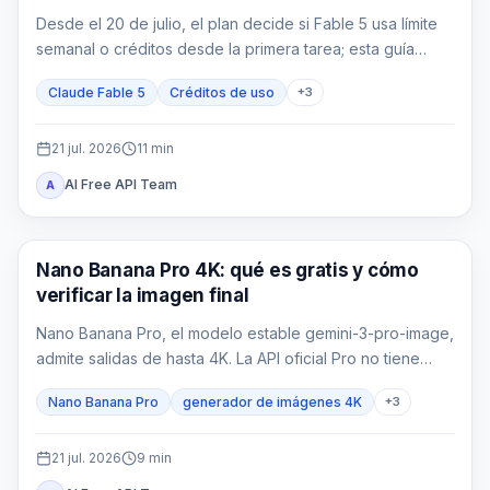
Desde el 20 de julio, el plan decide si Fable 5 usa límite
semanal o créditos desde la primera tarea; esta guía
convierte tokens en coste real.
Claude Fable 5
Créditos de uso
+
3
21 jul. 2026
11
min
AI Free API Team
A
Generación de imágenes IA
Nano Banana Pro 4K: qué es gratis y cómo
verificar la imagen final
Nano Banana Pro, el modelo estable gemini-3-pro-image,
admite salidas de hasta 4K. La API oficial Pro no tiene
nivel gratuito, los nuevos créditos de bienvenida no la
Nano Banana Pro
generador de imágenes 4K
+
3
cubren y cualquier saldo de un proveedor pertenece a
un contrato distinto.
21 jul. 2026
9
min