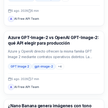
5 ago. 2026
5
min
AI Free API Team
A
Generación de imágenes con IA
Azure GPT-Image-2 vs OpenAI GPT-Image-2:
qué API elegir para producción
Azure y OpenAI directo ofrecen la misma familia GPT
Image 2 mediante contratos operativos distintos. La
decisión depende de identidad, región, factura, cuota,
GPT Image 2
gpt-image-2
+
4
formato y soporte, no solo del nombre del modelo.
5 ago. 2026
7
min
AI Free API Team
A
Generación de imágenes con IA
¿Nano Banana genera imágenes con tono