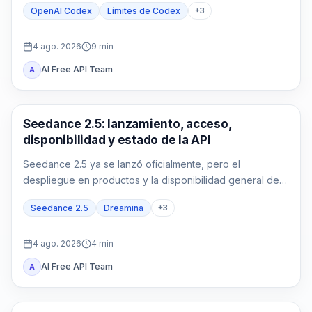
OpenAI Codex
Límites de Codex
+
3
4 ago. 2026
9
min
AI Free API Team
A
AI Video Generation
Seedance 2.5: lanzamiento, acceso,
disponibilidad y estado de la API
Seedance 2.5 ya se lanzó oficialmente, pero el
despliegue en productos y la disponibilidad general de
la API son estados distintos que deben verificarse por
Seedance 2.5
Dreamina
+
3
ruta.
4 ago. 2026
4
min
AI Free API Team
A