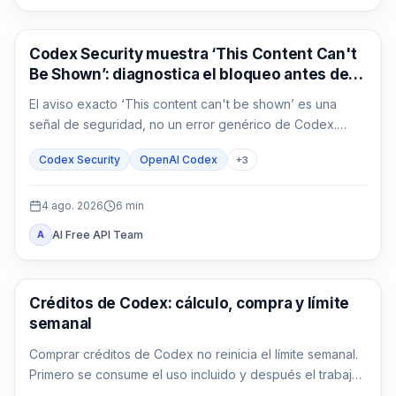
OpenAI Codex
Codex Security muestra ‘This Content Can't
Be Shown’: diagnostica el bloqueo antes de
repetir
El aviso exacto ‘This content can't be shown’ es una
señal de seguridad, no un error genérico de Codex.
Guarda la evidencia, confirma la autorización y reduce la
Codex Security
OpenAI Codex
+
3
tarea defensiva.
4 ago. 2026
6
min
AI Free API Team
A
AI Development Tools
Créditos de Codex: cálculo, compra y límite
semanal
Comprar créditos de Codex no reinicia el límite semanal.
Primero se consume el uso incluido y después el trabajo
compatible descuenta créditos.