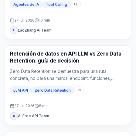
Agentes de IA
Tool Calling
+
2
27 jul. 2026
10
min
LaoZhang AI Team
L
Guías API
Retención de datos en API LLM vs Zero Data
Retention: guía de decisión
Zero Data Retention se demuestra para una ruta
concreta, no para una marca: endpoint, funciones,
gateways y logs propios pueden conservar datos bajo
LLM API
Zero Data Retention
+
3
reglas distintas.
27 jul. 2026
8
min
AI Free API Team
A