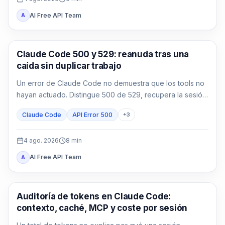
AI Free API Team
A
Claude Code
Claude Code 500 y 529: reanuda tras una
caída sin duplicar trabajo
Un error de Claude Code no demuestra que los tools no
hayan actuado. Distingue 500 de 529, recupera la sesión
y reconcilia los efectos antes de continuar.
Claude Code
API Error 500
+
3
4 ago. 2026
8
min
AI Free API Team
A
Claude Code
Auditoría de tokens en Claude Code:
contexto, caché, MCP y coste por sesión