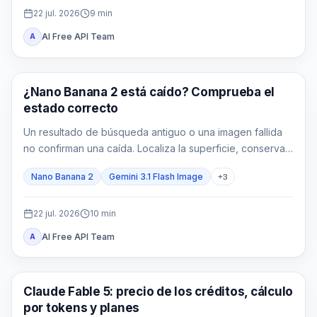
22 jul. 2026
9
min
AI Free API Team
A
Imagen Gemini
¿Nano Banana 2 está caído? Comprueba el
estado correcto
Un resultado de búsqueda antiguo o una imagen fallida
no confirman una caída. Localiza la superficie, conserva
la señal exacta y comprueba su alcance antes de actuar.
Nano Banana 2
Gemini 3.1 Flash Image
+
3
22 jul. 2026
10
min
AI Free API Team
A
Claude
Claude Fable 5: precio de los créditos, cálculo
por tokens y planes