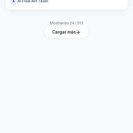
AI Free API Team
A
Mostrando
24
/
313
Cargar más