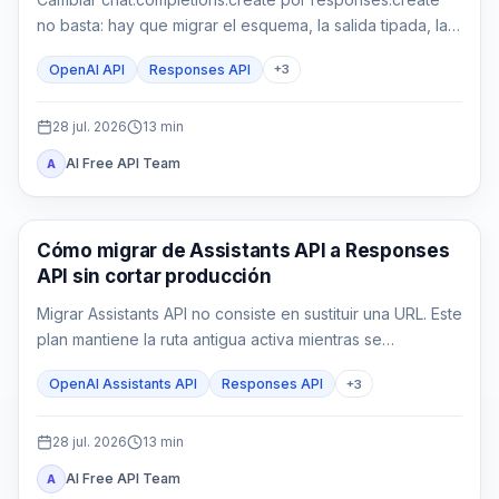
no basta: hay que migrar el esquema, la salida tipada, la
ejecución en la aplicación, el estado y las pruebas.
OpenAI API
Responses API
+
3
28 jul. 2026
13
min
AI Free API Team
A
Guía de API
Cómo migrar de Assistants API a Responses
API sin cortar producción
Migrar Assistants API no consiste en sustituir una URL. Este
plan mantiene la ruta antigua activa mientras se
reconstruyen configuración, estado, funciones, File
OpenAI Assistants API
Responses API
+
3
Search y controles de producción en Responses API.
28 jul. 2026
13
min
AI Free API Team
A