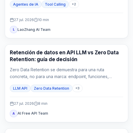
Agentes de IA
Tool Calling
+
2
27 jul. 2026
10
min
LaoZhang AI Team
L
Guías API
Retención de datos en API LLM vs Zero Data
Retention: guía de decisión
Zero Data Retention se demuestra para una ruta
concreta, no para una marca: endpoint, funciones,
gateways y logs propios pueden conservar datos bajo
LLM API
Zero Data Retention
+
3
reglas distintas.
27 jul. 2026
8
min
AI Free API Team
A