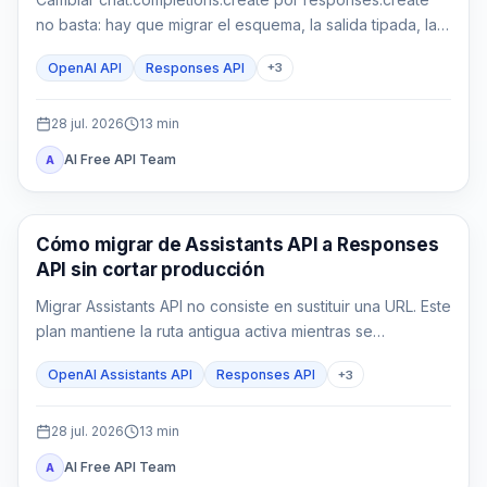
no basta: hay que migrar el esquema, la salida tipada, la
ejecución en la aplicación, el estado y las pruebas.
OpenAI API
Responses API
+
3
28 jul. 2026
13
min
AI Free API Team
A
Guía de API
Cómo migrar de Assistants API a Responses
API sin cortar producción
Migrar Assistants API no consiste en sustituir una URL. Este
plan mantiene la ruta antigua activa mientras se
reconstruyen configuración, estado, funciones, File
OpenAI Assistants API
Responses API
+
3
Search y controles de producción en Responses API.
28 jul. 2026
13
min
AI Free API Team
A