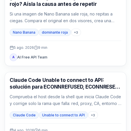
rojo? Aísla la causa antes de repetir
Si una imagen de Nano Banana sale roja, no repitas a
ciegas. Compara el original en dos visores, crea una
base neutra sin referencias y devuelve una sola variable
Nano Banana
dominante roja
+
3
cada vez.
5 ago. 2026
9
min
AI Free API Team
A
Claude Code
Claude Code Unable to connect to API:
solución para ECONNREFUSED, ECONNRESET
y proxy
Comprueba el host desde la shell que inicia Claude Code
y corrige solo la rama que falla: red, proxy, CA, entorno o
gateway.
Claude Code
Unable to connect to API
+
3
4 ago. 2026
6
min