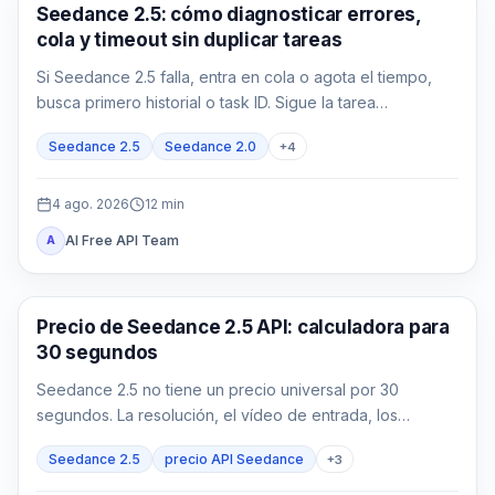
Generación de video con IA
Seedance 2.5: cómo diagnosticar errores,
cola y timeout sin duplicar tareas
Si Seedance 2.5 falla, entra en cola o agota el tiempo,
busca primero historial o task ID. Sigue la tarea
queued/running y usa la evidencia exacta de
Seedance 2.5
Seedance 2.0
+
4
failed/expired antes de reenviar.
4 ago. 2026
12
min
AI Free API Team
A
Generación de vídeo con IA
Precio de Seedance 2.5 API: calculadora para
30 segundos
Seedance 2.5 no tiene un precio universal por 30
segundos. La resolución, el vídeo de entrada, los
intentos con éxito y la aceptación cambian el coste real.
Seedance 2.5
precio API Seedance
+
3