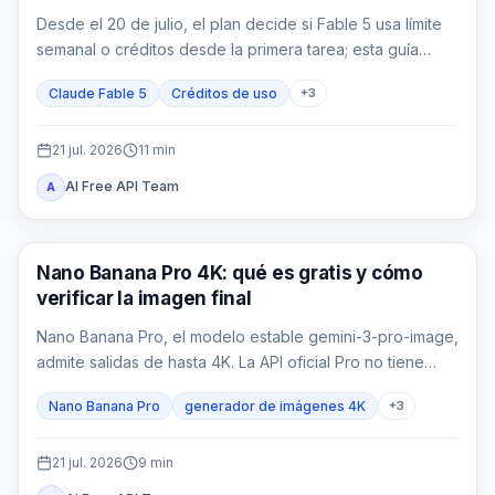
Desde el 20 de julio, el plan decide si Fable 5 usa límite
semanal o créditos desde la primera tarea; esta guía
convierte tokens en coste real.
Claude Fable 5
Créditos de uso
+
3
21 jul. 2026
11
min
AI Free API Team
A
Generación de imágenes IA
Nano Banana Pro 4K: qué es gratis y cómo
verificar la imagen final
Nano Banana Pro, el modelo estable gemini-3-pro-image,
admite salidas de hasta 4K. La API oficial Pro no tiene
nivel gratuito, los nuevos créditos de bienvenida no la
Nano Banana Pro
generador de imágenes 4K
+
3
cubren y cualquier saldo de un proveedor pertenece a
un contrato distinto.
21 jul. 2026
9
min