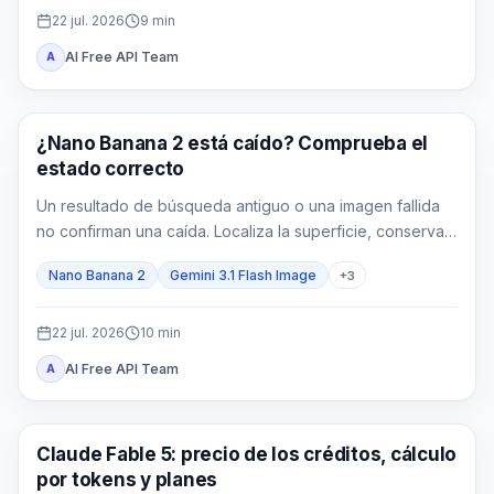
22 jul. 2026
9
min
AI Free API Team
A
Imagen Gemini
¿Nano Banana 2 está caído? Comprueba el
estado correcto
Un resultado de búsqueda antiguo o una imagen fallida
no confirman una caída. Localiza la superficie, conserva
la señal exacta y comprueba su alcance antes de actuar.
Nano Banana 2
Gemini 3.1 Flash Image
+
3
22 jul. 2026
10
min
AI Free API Team
A
Claude
Claude Fable 5: precio de los créditos, cálculo
por tokens y planes