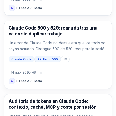
AI Free API Team
A
Claude Code
Claude Code 500 y 529: reanuda tras una
caída sin duplicar trabajo
Un error de Claude Code no demuestra que los tools no
hayan actuado. Distingue 500 de 529, recupera la sesión
y reconcilia los efectos antes de continuar.
Claude Code
API Error 500
+
3
4 ago. 2026
8
min
AI Free API Team
A
Claude Code
Auditoría de tokens en Claude Code:
contexto, caché, MCP y coste por sesión