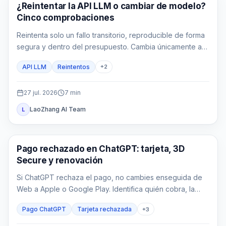
Guía de API
¿Reintentar la API LLM o cambiar de modelo?
Cinco comprobaciones
Reintenta solo un fallo transitorio, reproducible de forma
segura y dentro del presupuesto. Cambia únicamente a
una ruta ya aprobada para el mismo contrato.
API LLM
Reintentos
+
2
27 jul. 2026
7
min
LaoZhang AI Team
L
Guías de ChatGPT
Pago rechazado en ChatGPT: tarjeta, 3D
Secure y renovación
Si ChatGPT rechaza el pago, no cambies enseguida de
Web a Apple o Google Play. Identifica quién cobra, la
fase del fallo, si usuario y emisor son compatibles, si ya
Pago ChatGPT
Tarjeta rechazada
+
3
existe un cargo y qué acción limitada corresponde.