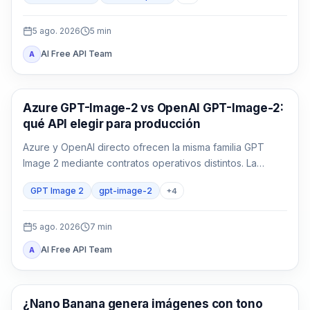
5 ago. 2026
5
min
AI Free API Team
A
Generación de imágenes con IA
Azure GPT-Image-2 vs OpenAI GPT-Image-2:
qué API elegir para producción
Azure y OpenAI directo ofrecen la misma familia GPT
Image 2 mediante contratos operativos distintos. La
decisión depende de identidad, región, factura, cuota,
GPT Image 2
gpt-image-2
+
4
formato y soporte, no solo del nombre del modelo.
5 ago. 2026
7
min
AI Free API Team
A
Generación de imágenes con IA
¿Nano Banana genera imágenes con tono