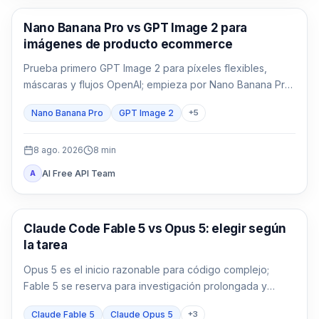
Generación de imágenes con IA
Nano Banana Pro vs GPT Image 2 para
imágenes de producto ecommerce
Prueba primero GPT Image 2 para píxeles flexibles,
máscaras y flujos OpenAI; empieza por Nano Banana Pro
para 1K/2K/4K, varias referencias y Google. Compara
Nano Banana Pro
GPT Image 2
+
5
ambos cuando el envase, el texto localizado o el héroe
de marca no admitan fallos.
8 ago. 2026
8
min
AI Free API Team
A
Claude Code
Claude Code Fable 5 vs Opus 5: elegir según
la tarea
Opus 5 es el inicio razonable para código complejo;
Fable 5 se reserva para investigación prolongada y
ambigua donde pueda reducir retrabajo.
Claude Fable 5
Claude Opus 5
+
3