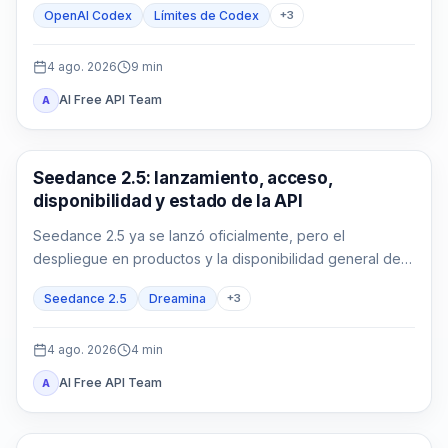
OpenAI Codex
Límites de Codex
+
3
4 ago. 2026
9
min
AI Free API Team
A
AI Video Generation
Seedance 2.5: lanzamiento, acceso,
disponibilidad y estado de la API
Seedance 2.5 ya se lanzó oficialmente, pero el
despliegue en productos y la disponibilidad general de
la API son estados distintos que deben verificarse por
Seedance 2.5
Dreamina
+
3
ruta.
4 ago. 2026
4
min
AI Free API Team
A