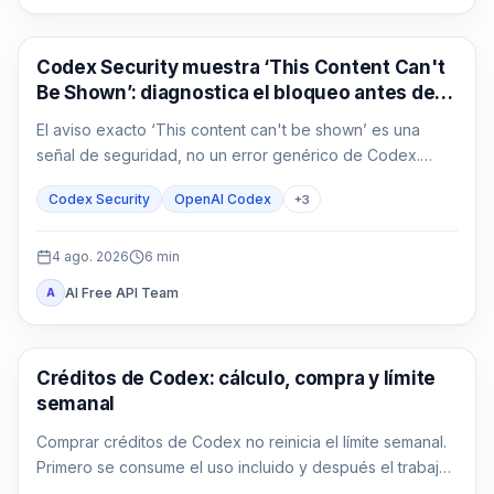
OpenAI Codex
Codex Security muestra ‘This Content Can't
Be Shown’: diagnostica el bloqueo antes de
repetir
El aviso exacto ‘This content can't be shown’ es una
señal de seguridad, no un error genérico de Codex.
Guarda la evidencia, confirma la autorización y reduce la
Codex Security
OpenAI Codex
+
3
tarea defensiva.
4 ago. 2026
6
min
AI Free API Team
A
AI Development Tools
Créditos de Codex: cálculo, compra y límite
semanal
Comprar créditos de Codex no reinicia el límite semanal.
Primero se consume el uso incluido y después el trabajo
compatible descuenta créditos.