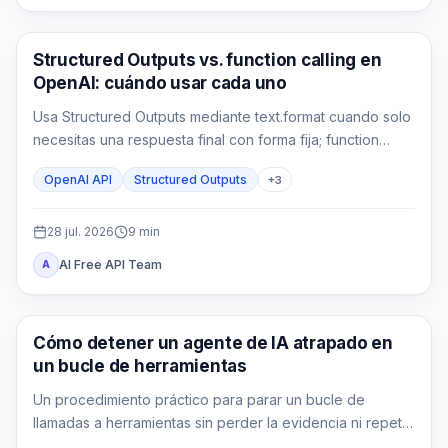
Guía de API
Structured Outputs vs. function calling en
OpenAI: cuándo usar cada uno
Usa Structured Outputs mediante text.format cuando solo
necesitas una respuesta final con forma fija; function
calling cuando tu aplicación debe consultar o actuar; y
OpenAI API
Structured Outputs
+
3
ambos cuando el resultado de la herramienta también
debe alimentar una salida tipada.
28 jul. 2026
9
min
AI Free API Team
A
AI API
Cómo detener un agente de IA atrapado en
un bucle de herramientas
Un procedimiento práctico para parar un bucle de
llamadas a herramientas sin perder la evidencia ni repetir
un efecto externo.