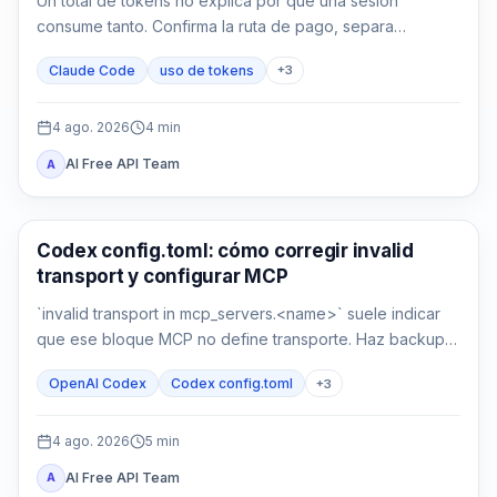
Un total de tokens no explica por qué una sesión
consume tanto. Confirma la ruta de pago, separa
contexto y caché, mide MCP y compárala con una sesión
Claude Code
uso de tokens
+
3
limpia.
4 ago. 2026
4
min
AI Free API Team
A
Herramientas de desarrollo con IA
Codex config.toml: cómo corregir invalid
transport y configurar MCP
`invalid transport in mcp_servers.<name>` suele indicar
que ese bloque MCP no define transporte. Haz backup,
recupera `command` o `url` y verifica parseo y conexión
OpenAI Codex
Codex config.toml
+
3
por separado.
4 ago. 2026
5
min
AI Free API Team
A