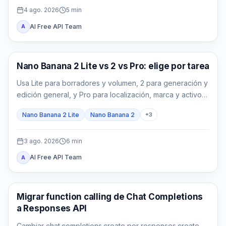
4 ago. 2026
5
min
AI Free API Team
A
Modelos de imagen con IA
Nano Banana 2 Lite vs 2 vs Pro: elige por tarea
Usa Lite para borradores y volumen, 2 para generación y
edición general, y Pro para localización, marca y activos
finales complejos.
Nano Banana 2 Lite
Nano Banana 2
+
3
3 ago. 2026
6
min
AI Free API Team
A
Guía de API
Migrar function calling de Chat Completions
a Responses API
Cambiar chat.completions.create por responses.create