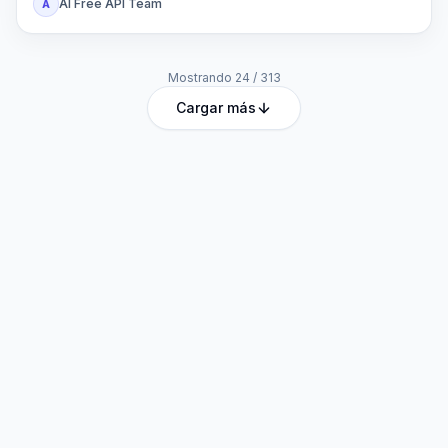
AI Free API Team
A
Mostrando
24
/
313
Cargar más