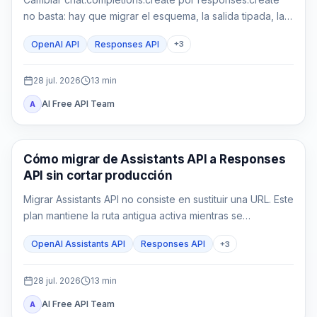
no basta: hay que migrar el esquema, la salida tipada, la
ejecución en la aplicación, el estado y las pruebas.
OpenAI API
Responses API
+
3
28 jul. 2026
13
min
AI Free API Team
A
Guía de API
Cómo migrar de Assistants API a Responses
API sin cortar producción
Migrar Assistants API no consiste en sustituir una URL. Este
plan mantiene la ruta antigua activa mientras se
reconstruyen configuración, estado, funciones, File
OpenAI Assistants API
Responses API
+
3
Search y controles de producción en Responses API.
28 jul. 2026
13
min
AI Free API Team
A