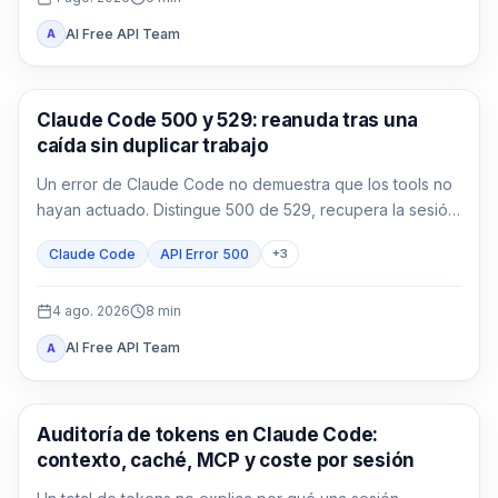
AI Free API Team
A
Claude Code
Claude Code 500 y 529: reanuda tras una
caída sin duplicar trabajo
Un error de Claude Code no demuestra que los tools no
hayan actuado. Distingue 500 de 529, recupera la sesión
y reconcilia los efectos antes de continuar.
Claude Code
API Error 500
+
3
4 ago. 2026
8
min
AI Free API Team
A
Claude Code
Auditoría de tokens en Claude Code:
contexto, caché, MCP y coste por sesión