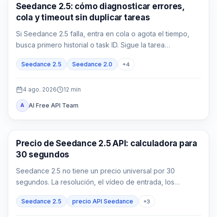
Generación de video con IA
Seedance 2.5: cómo diagnosticar errores,
cola y timeout sin duplicar tareas
Si Seedance 2.5 falla, entra en cola o agota el tiempo,
busca primero historial o task ID. Sigue la tarea
queued/running y usa la evidencia exacta de
Seedance 2.5
Seedance 2.0
+
4
failed/expired antes de reenviar.
4 ago. 2026
12
min
AI Free API Team
A
Generación de vídeo con IA
Precio de Seedance 2.5 API: calculadora para
30 segundos
Seedance 2.5 no tiene un precio universal por 30
segundos. La resolución, el vídeo de entrada, los
intentos con éxito y la aceptación cambian el coste real.
Seedance 2.5
precio API Seedance
+
3