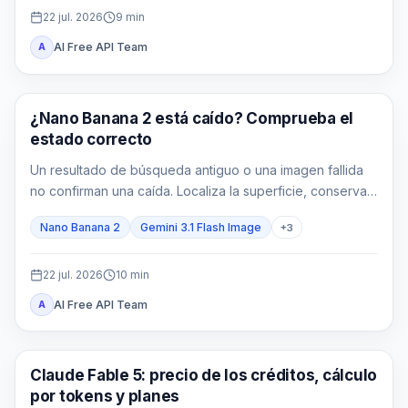
22 jul. 2026
9
min
AI Free API Team
A
Imagen Gemini
¿Nano Banana 2 está caído? Comprueba el
estado correcto
Un resultado de búsqueda antiguo o una imagen fallida
no confirman una caída. Localiza la superficie, conserva
la señal exacta y comprueba su alcance antes de actuar.
Nano Banana 2
Gemini 3.1 Flash Image
+
3
22 jul. 2026
10
min
AI Free API Team
A
Claude
Claude Fable 5: precio de los créditos, cálculo
por tokens y planes