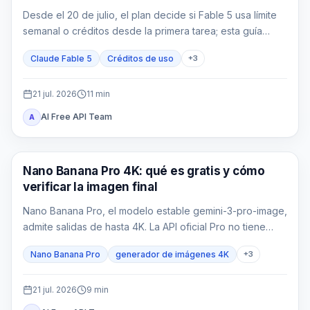
Desde el 20 de julio, el plan decide si Fable 5 usa límite
semanal o créditos desde la primera tarea; esta guía
convierte tokens en coste real.
Claude Fable 5
Créditos de uso
+
3
21 jul. 2026
11
min
AI Free API Team
A
Generación de imágenes IA
Nano Banana Pro 4K: qué es gratis y cómo
verificar la imagen final
Nano Banana Pro, el modelo estable gemini-3-pro-image,
admite salidas de hasta 4K. La API oficial Pro no tiene
nivel gratuito, los nuevos créditos de bienvenida no la
Nano Banana Pro
generador de imágenes 4K
+
3
cubren y cualquier saldo de un proveedor pertenece a
un contrato distinto.
21 jul. 2026
9
min