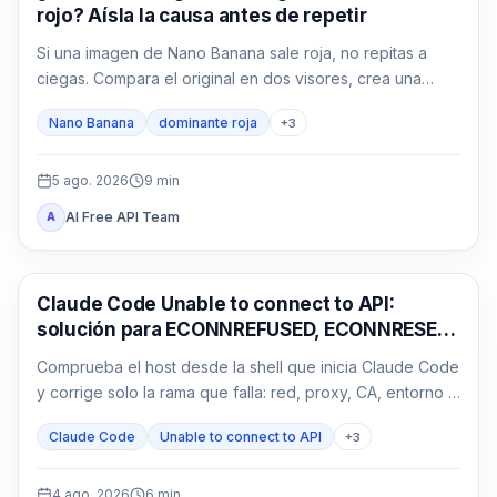
rojo? Aísla la causa antes de repetir
Si una imagen de Nano Banana sale roja, no repitas a
ciegas. Compara el original en dos visores, crea una
base neutra sin referencias y devuelve una sola variable
Nano Banana
dominante roja
+
3
cada vez.
5 ago. 2026
9
min
AI Free API Team
A
Claude Code
Claude Code Unable to connect to API:
solución para ECONNREFUSED, ECONNRESET
y proxy
Comprueba el host desde la shell que inicia Claude Code
y corrige solo la rama que falla: red, proxy, CA, entorno o
gateway.
Claude Code
Unable to connect to API
+
3
4 ago. 2026
6
min