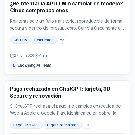
Guía de API
¿Reintentar la API LLM o cambiar de modelo?
Cinco comprobaciones
Reintenta solo un fallo transitorio, reproducible de forma
segura y dentro del presupuesto. Cambia únicamente a
una ruta ya aprobada para el mismo contrato.
API LLM
Reintentos
+
2
27 jul. 2026
7
min
LaoZhang AI Team
L
Guías de ChatGPT
Pago rechazado en ChatGPT: tarjeta, 3D
Secure y renovación
Si ChatGPT rechaza el pago, no cambies enseguida de
Web a Apple o Google Play. Identifica quién cobra, la
fase del fallo, si usuario y emisor son compatibles, si ya
Pago ChatGPT
Tarjeta rechazada
+
3
existe un cargo y qué acción limitada corresponde.