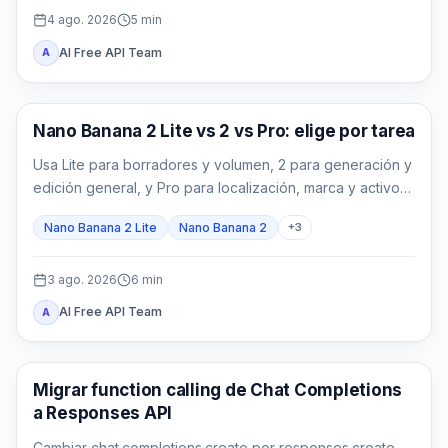
4 ago. 2026
5
min
AI Free API Team
A
Modelos de imagen con IA
Nano Banana 2 Lite vs 2 vs Pro: elige por tarea
Usa Lite para borradores y volumen, 2 para generación y
edición general, y Pro para localización, marca y activos
finales complejos.
Nano Banana 2 Lite
Nano Banana 2
+
3
3 ago. 2026
6
min
AI Free API Team
A
Guía de API
Migrar function calling de Chat Completions
a Responses API
Cambiar chat.completions.create por responses.create