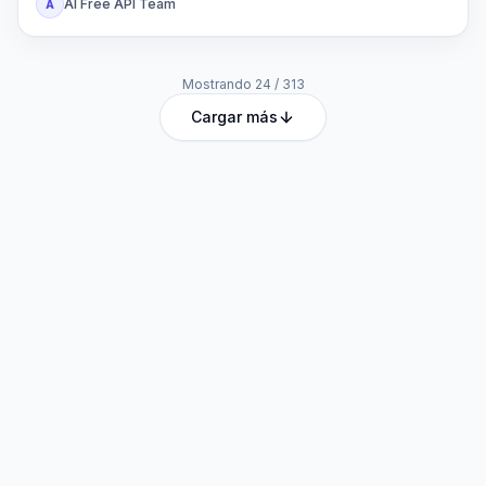
AI Free API Team
A
Mostrando
24
/
313
Cargar más