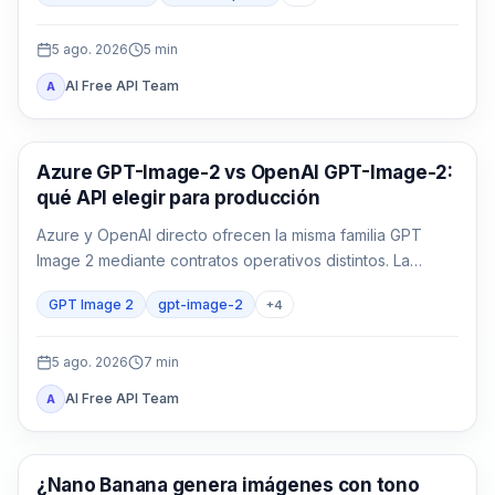
5 ago. 2026
5
min
AI Free API Team
A
Generación de imágenes con IA
Azure GPT-Image-2 vs OpenAI GPT-Image-2:
qué API elegir para producción
Azure y OpenAI directo ofrecen la misma familia GPT
Image 2 mediante contratos operativos distintos. La
decisión depende de identidad, región, factura, cuota,
GPT Image 2
gpt-image-2
+
4
formato y soporte, no solo del nombre del modelo.
5 ago. 2026
7
min
AI Free API Team
A
Generación de imágenes con IA
¿Nano Banana genera imágenes con tono