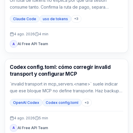
Un total de tokens no explica por qué una sesión
consume tanto. Confirma la ruta de pago, separa
contexto y caché, mide MCP y compárala con una sesión
Claude Code
uso de tokens
+
3
limpia.
4 ago. 2026
4
min
AI Free API Team
A
Herramientas de desarrollo con IA
Codex config.toml: cómo corregir invalid
transport y configurar MCP
`invalid transport in mcp_servers.<name>` suele indicar
que ese bloque MCP no define transporte. Haz backup,
recupera `command` o `url` y verifica parseo y conexión
OpenAI Codex
Codex config.toml
+
3
por separado.
4 ago. 2026
5
min
AI Free API Team
A