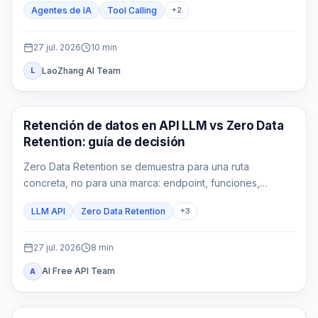
Agentes de IA
Tool Calling
+
2
27 jul. 2026
10
min
LaoZhang AI Team
L
Guías API
Retención de datos en API LLM vs Zero Data
Retention: guía de decisión
Zero Data Retention se demuestra para una ruta
concreta, no para una marca: endpoint, funciones,
gateways y logs propios pueden conservar datos bajo
LLM API
Zero Data Retention
+
3
reglas distintas.
27 jul. 2026
8
min
AI Free API Team
A