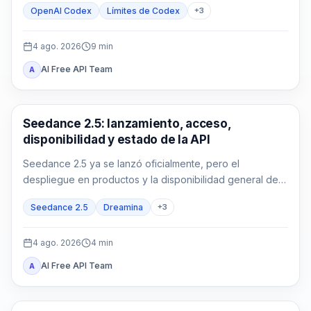
OpenAI Codex
Límites de Codex
+
3
4 ago. 2026
9
min
AI Free API Team
A
AI Video Generation
Seedance 2.5: lanzamiento, acceso,
disponibilidad y estado de la API
Seedance 2.5 ya se lanzó oficialmente, pero el
despliegue en productos y la disponibilidad general de
la API son estados distintos que deben verificarse por
Seedance 2.5
Dreamina
+
3
ruta.
4 ago. 2026
4
min
AI Free API Team
A