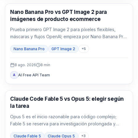
Generación de imágenes con IA
Nano Banana Pro vs GPT Image 2 para
imágenes de producto ecommerce
Prueba primero GPT Image 2 para píxeles flexibles,
máscaras y flujos OpenAI; empieza por Nano Banana Pro
para 1K/2K/4K, varias referencias y Google. Compara
Nano Banana Pro
GPT Image 2
+
5
ambos cuando el envase, el texto localizado o el héroe
de marca no admitan fallos.
8 ago. 2026
8
min
AI Free API Team
A
Claude Code
Claude Code Fable 5 vs Opus 5: elegir según
la tarea
Opus 5 es el inicio razonable para código complejo;
Fable 5 se reserva para investigación prolongada y
ambigua donde pueda reducir retrabajo.
Claude Fable 5
Claude Opus 5
+
3