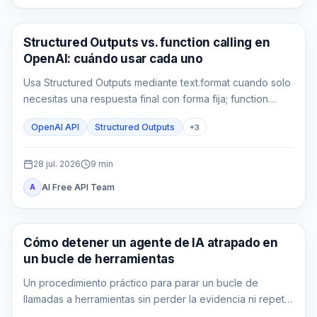
Guía de API
Structured Outputs vs. function calling en
OpenAI: cuándo usar cada uno
Usa Structured Outputs mediante text.format cuando solo
necesitas una respuesta final con forma fija; function
calling cuando tu aplicación debe consultar o actuar; y
OpenAI API
Structured Outputs
+
3
ambos cuando el resultado de la herramienta también
debe alimentar una salida tipada.
28 jul. 2026
9
min
AI Free API Team
A
AI API
Cómo detener un agente de IA atrapado en
un bucle de herramientas
Un procedimiento práctico para parar un bucle de
llamadas a herramientas sin perder la evidencia ni repetir
un efecto externo.