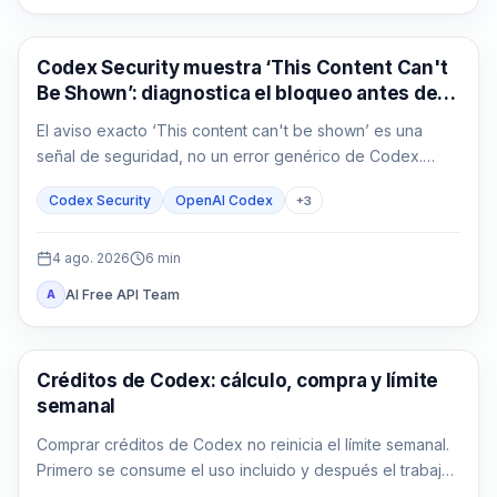
OpenAI Codex
Codex Security muestra ‘This Content Can't
Be Shown’: diagnostica el bloqueo antes de
repetir
El aviso exacto ‘This content can't be shown’ es una
señal de seguridad, no un error genérico de Codex.
Guarda la evidencia, confirma la autorización y reduce la
Codex Security
OpenAI Codex
+
3
tarea defensiva.
4 ago. 2026
6
min
AI Free API Team
A
AI Development Tools
Créditos de Codex: cálculo, compra y límite
semanal
Comprar créditos de Codex no reinicia el límite semanal.
Primero se consume el uso incluido y después el trabajo
compatible descuenta créditos.