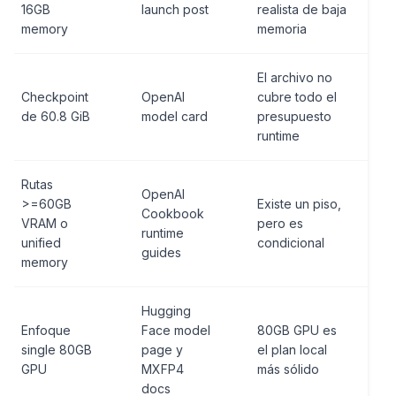
16GB
launch post
realista de baja
memory
memoria
El archivo no
Checkpoint
OpenAI
cubre todo el
de 60.8 GiB
model card
presupuesto
runtime
Rutas
OpenAI
>=60GB
Existe un piso,
Cookbook
VRAM o
pero es
runtime
unified
condicional
guides
memory
Hugging
Enfoque
Face model
80GB GPU es
single 80GB
page y
el plan local
GPU
MXFP4
más sólido
docs