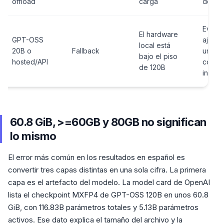
offload
carga
de rut
Evite 
El hardware
GPT-OSS
ajusta
local está
20B o
Fallback
una
bajo el piso
hosted/API
config
de 120B
inviab
60.8 GiB, >=60GB y 80GB no significan
lo mismo
El error más común en los resultados en español es
convertir tres capas distintas en una sola cifra. La primera
capa es el artefacto del modelo. La model card de OpenAI
lista el checkpoint MXFP4 de GPT-OSS 120B en unos 60.8
GiB, con 116.83B parámetros totales y 5.13B parámetros
activos. Ese dato explica el tamaño del archivo y la