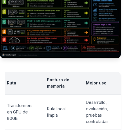
Postura de
Ri
Ruta
Mejor uso
memoria
pr
Desarrollo,
Co
Transformers
Ruta local
evaluación,
ba
en GPU de
limpia
pruebas
co
80GB
controladas
ma