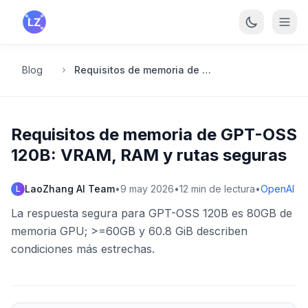
Saltar al contenido principal
Blog
Requisitos de memoria de GPT-OSS 120B: VRAM, RAM y rutas seguras
Requisitos de memoria de GPT-OSS
120B: VRAM, RAM y rutas seguras
LaoZhang AI Team
•
9 may 2026
•
12
min de lectura
•
OpenAI
L
La respuesta segura para GPT-OSS 120B es 80GB de
memoria GPU; >=60GB y 60.8 GiB describen
condiciones más estrechas.