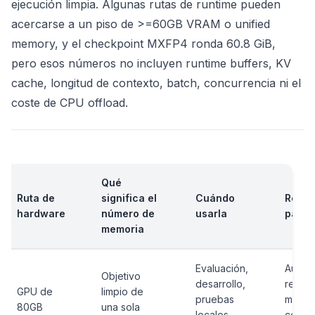
ejecución limpia. Algunas rutas de runtime pueden
acercarse a un piso de >=60GB VRAM o unified
memory, y el checkpoint MXFP4 ronda 60.8 GiB,
pero esos números no incluyen runtime buffers, KV
cache, longitud de contexto, batch, concurrencia ni el
coste de CPU offload.
Qué
Ruta de
significa el
Cuándo
Regla
hardware
número de
usarla
parad
memoria
Evaluación,
Aun as
Objetivo
desarrollo,
reser
GPU de
limpio de
pruebas
marge
80GB
una sola
locales
contex