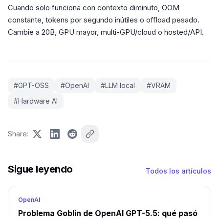
Cuando solo funciona con contexto diminuto, OOM
constante, tokens por segundo inútiles o offload pesado.
Cambie a 20B, GPU mayor, multi-GPU/cloud o hosted/API.
#
GPT-OSS
#
OpenAI
#
LLM local
#
VRAM
#
Hardware AI
Share
:
Sigue leyendo
Todos los artículos
OpenAI
Problema Goblin de OpenAI GPT-5.5: qué pasó