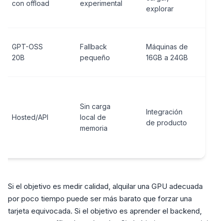
con offload
experimental
pu
explorar
se
Ca
GPT-OSS
Fallback
Máquinas de
ca
20B
pequeño
16GB a 24GB
di
Co
y
Sin carga
Integración
di
Hosted/API
local de
de producto
re
memoria
el
G
Si el objetivo es medir calidad, alquilar una GPU adecuada
por poco tiempo puede ser más barato que forzar una
tarjeta equivocada. Si el objetivo es aprender el backend,