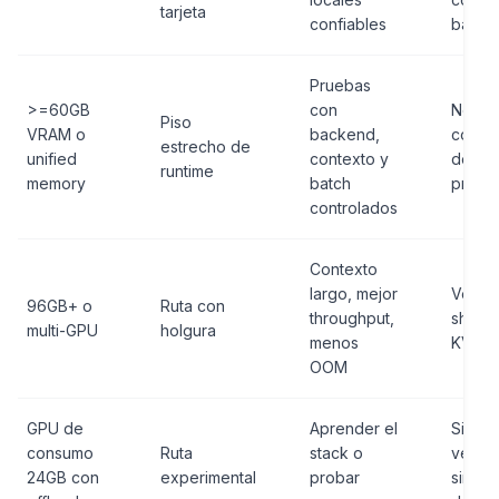
tarjeta
confiables
batch
Pruebas
>=60GB
con
No lo
Piso
VRAM o
backend,
como 
estrecho de
unified
contexto y
de
runtime
memory
batch
produ
controlados
Contexto
largo, mejor
Verifi
96GB+ o
Ruta con
throughput,
shardi
multi-GPU
holgura
menos
KV ca
OOM
GPU de
Aprender el
Si la
consumo
Ruta
stack o
veloc
24GB con
experimental
probar
sirve,