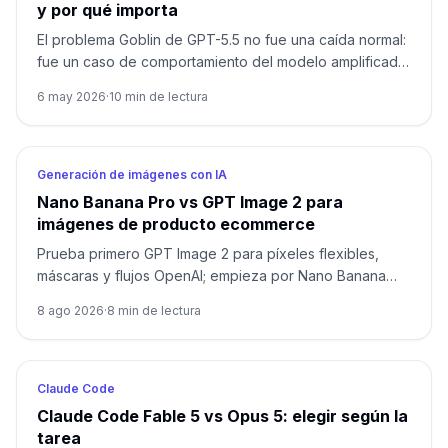
y por qué importa
El problema Goblin de GPT-5.5 no fue una caída normal:
fue un caso de comportamiento del modelo amplificado
por señales de recompensa y aprendizaje de
6 may 2026
·
10
min de lectura
personalidad.
Generación de imágenes con IA
Nano Banana Pro vs GPT Image 2 para
imágenes de producto ecommerce
Prueba primero GPT Image 2 para píxeles flexibles,
máscaras y flujos OpenAI; empieza por Nano Banana
Pro para 1K/2K/4K, varias referencias y Google.
8 ago 2026
·
8
min de lectura
Compara ambos cuando el envase, el texto localizado o
el héroe de marca no admitan fallos.
Claude Code
Claude Code Fable 5 vs Opus 5: elegir según la
tarea