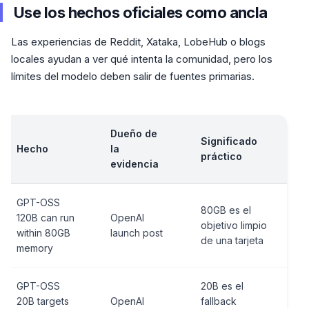
Use los hechos oficiales como ancla
Las experiencias de Reddit, Xataka, LobeHub o blogs
locales ayudan a ver qué intenta la comunidad, pero los
límites del modelo deben salir de fuentes primarias.
Dueño de
Significado
Hecho
la
práctico
evidencia
GPT-OSS
80GB es el
120B can run
OpenAI
objetivo limpio
within 80GB
launch post
de una tarjeta
memory
GPT-OSS
20B es el
20B targets
OpenAI
fallback