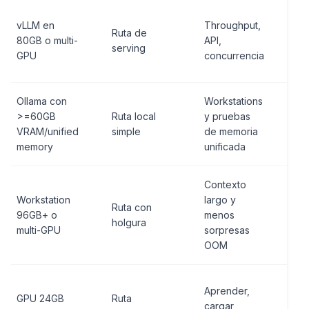
KV
vLLM en
Throughput,
Ruta de
co
80GB o multi-
API,
serving
su
GPU
concurrencia
re
Ollama con
Workstations
CP
>=60GB
Ruta local
y pruebas
pu
VRAM/unified
simple
de memoria
le
memory
unificada
Contexto
Workstation
largo y
Co
Ruta con
96GB+ o
menos
de
holgura
multi-GPU
sorpresas
ba
OOM
Ve
Aprender,
GPU 24GB
Ruta
co
cargar,